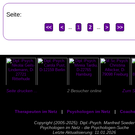
Seite:
<<
<
...
1
2
...
>
>>
Seite drucken ...
2 Besucher online
Zum Se
Therapeuten im Netz
|
Psychologen im Netz
|
Coache
Copyright (2005-2025): Dipl.-Psych. Manfred Soeder
Psychologen im Netz - die Psychologen-Suche
Letzte Aktualisierung: 11.01.2026