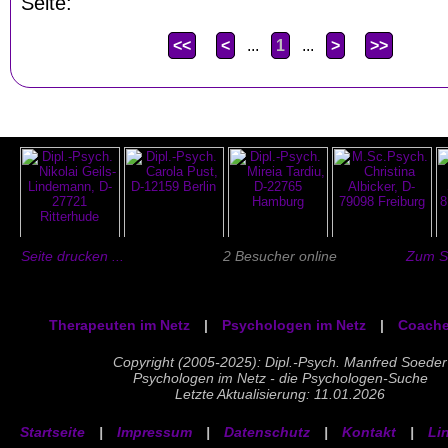
Seite:
<<
<
...
1
...
>
>>
Seite drucken ...
2 Besucher online
Zum Se
Therapeuten im Netz
|
Psychologen im Netz
|
Coache
Copyright (2005-2025): Dipl.-Psych. Manfred Soeder
Psychologen im Netz - die Psychologen-Suche
Letzte Aktualisierung: 11.01.2026
Startseite
|
Impressum
|
Datenschutz
|
Kontakt
|
Li