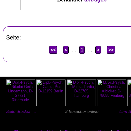
Seite:
<<
<
...
1
...
>
>>
Seite drucken ...
3 Besucher online
Zum Se