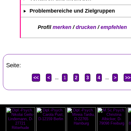
Problembereiche und Zielgruppen
Profil
merken
/
drucken
/
empfehlen
Seite:
<<
<
...
1
2
3
4
...
>
>>